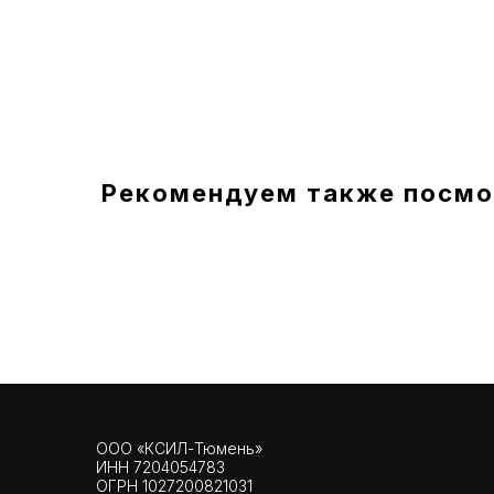
Рекомендуем также посмо
ООО «КСИЛ-Тюмень»
ИНН 7204054783
ОГРН 1027200821031